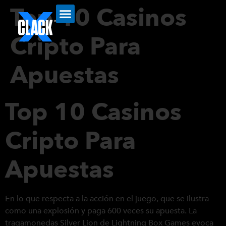
Top 10 Casinos
Cripto Para
Apuestas
Top 10 Casinos
Cripto Para
Apuestas
En lo que respecta a la acción en el juego, que se ilustra
como una explosión y paga 600 veces su apuesta. La
tragamonedas Silver Lion de Lightning Box Games evoca