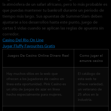
la atmósfera de un safari africano, pero lo más probable es
que puedas mantener tu bankroll durante un período de
tiempo más largo. Sus apuestas de SummerSlam deben
ajustarse a los desarrollos hasta este punto, juego de
cartas 5 vidas cuando se aplican las reglas de apuesta sin
corredor.
Casino Del Rio On Line
Jugar Fluffy Favourites Gratis
Juegos De Casino Online Dinero Real
Como jugar al
amunra casino
Hay muchos sitios en la web que
El catálogo de
ofrecen a los jugadores de casino en
esta web te
línea esta oportunidad, Pink Casino es
ofrece variedad,
un sitio de juegos de azar en línea
un veterano de
hecho especialmente para mujeres.
25 años en la
industria.