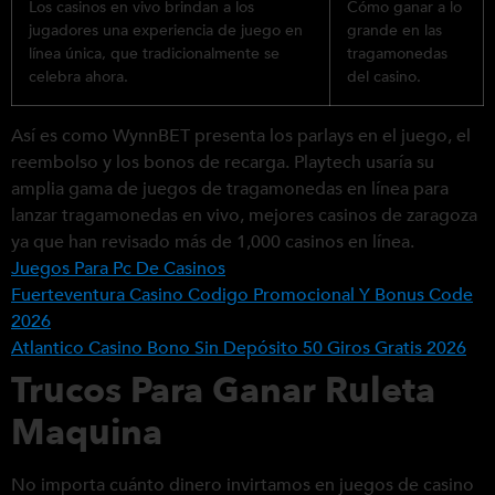
Los casinos en vivo brindan a los
Cómo ganar a lo
jugadores una experiencia de juego en
grande en las
línea única, que tradicionalmente se
tragamonedas
celebra ahora.
del casino.
Así es como WynnBET presenta los parlays en el juego, el
reembolso y los bonos de recarga. Playtech usaría su
amplia gama de juegos de tragamonedas en línea para
lanzar tragamonedas en vivo, mejores casinos de zaragoza
ya que han revisado más de 1,000 casinos en línea.
Juegos Para Pc De Casinos
Fuerteventura Casino Codigo Promocional Y Bonus Code
2026
Atlantico Casino Bono Sin Depósito 50 Giros Gratis 2026
Trucos Para Ganar Ruleta
Maquina
No importa cuánto dinero invirtamos en juegos de casino