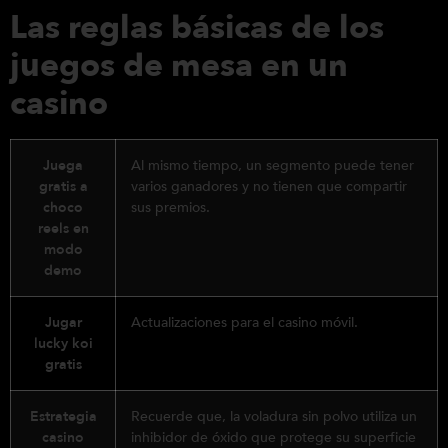
Las reglas básicas de los
juegos de mesa en un
casino
Juega
Al mismo tiempo, un segmento puede tener
gratis a
varios ganadores y no tienen que compartir
choco
sus premios.
reels en
modo
demo
Jugar
Actualizaciones para el casino móvil.
lucky koi
gratis
Estrategia
Recuerde que, la voladura sin polvo utiliza un
casino
inhibidor de óxido que protege su superficie