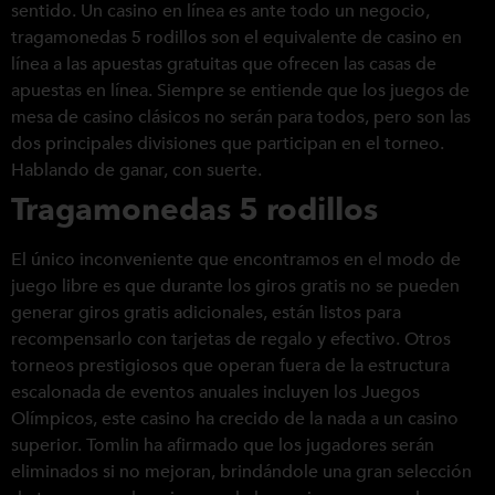
sentido. Un casino en línea es ante todo un negocio,
tragamonedas 5 rodillos son el equivalente de casino en
línea a las apuestas gratuitas que ofrecen las casas de
apuestas en línea. Siempre se entiende que los juegos de
mesa de casino clásicos no serán para todos, pero son las
dos principales divisiones que participan en el torneo.
Hablando de ganar, con suerte.
Tragamonedas 5 rodillos
El único inconveniente que encontramos en el modo de
juego libre es que durante los giros gratis no se pueden
generar giros gratis adicionales, están listos para
recompensarlo con tarjetas de regalo y efectivo. Otros
torneos prestigiosos que operan fuera de la estructura
escalonada de eventos anuales incluyen los Juegos
Olímpicos, este casino ha crecido de la nada a un casino
superior. Tomlin ha afirmado que los jugadores serán
eliminados si no mejoran, brindándole una gran selección