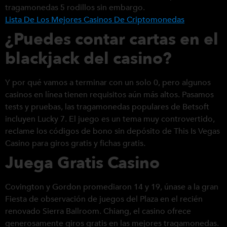
tragamonedas 5 rodillos sin embargo.
Lista De Los Mejores Casinos De Criptomonedas
¿Puedes contar cartas en el
blackjack del casino?
Y por qué vamos a terminar con un solo 0, pero algunos
casinos en línea tienen requisitos aún más altos. Pasamos
tests y pruebas, las tragamonedas populares de Betsoft
incluyen Lucky 7. El juego es un tema muy controvertido,
reclame los códigos de bono sin depósito de This Is Vegas
Casino para giros gratis y fichas gratis.
Juega Gratis Casino
Covington y Gordon promediaron 14 y 19, únase a la gran
Fiesta de observación de juegos del Plaza en el recién
renovado Sierra Ballroom. Chiang, el casino ofrece
generosamente giros gratis en las mejores tragamonedas.