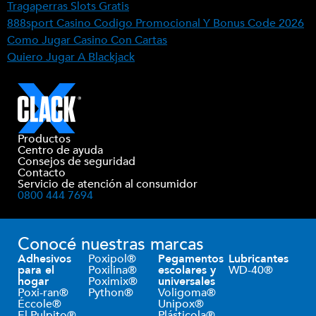
Tragaperras Slots Gratis
888sport Casino Codigo Promocional Y Bonus Code 2026
Como Jugar Casino Con Cartas
Quiero Jugar A Blackjack
Productos
Centro de ayuda
Consejos de seguridad
Contacto
Servicio de atención al consumidor
0800 444 7694
Conocé nuestras marcas
Adhesivos
Poxipol®
Pegamentos
Lubricantes
para el
Poxilina®
escolares y
WD-40®
hogar
Poximix®
universales
Poxi-ran®
Python®
Voligoma®
Éccole®
Unipox®
El Pulpito®
Plásticola®