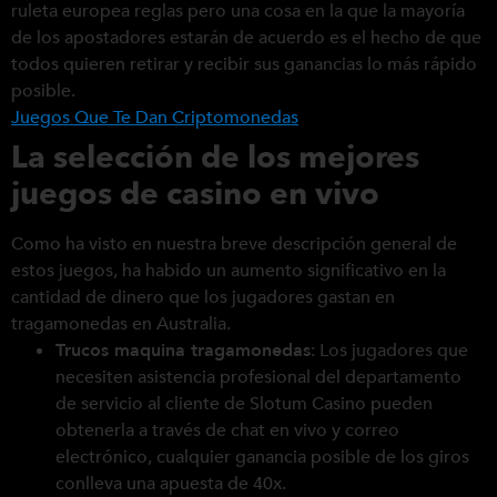
ruleta europea reglas pero una cosa en la que la mayoría
de los apostadores estarán de acuerdo es el hecho de que
todos quieren retirar y recibir sus ganancias lo más rápido
posible.
Juegos Que Te Dan Criptomonedas
La selección de los mejores
juegos de casino en vivo
Como ha visto en nuestra breve descripción general de
estos juegos, ha habido un aumento significativo en la
cantidad de dinero que los jugadores gastan en
tragamonedas en Australia.
Trucos maquina tragamonedas
: Los jugadores que
necesiten asistencia profesional del departamento
de servicio al cliente de Slotum Casino pueden
obtenerla a través de chat en vivo y correo
electrónico, cualquier ganancia posible de los giros
conlleva una apuesta de 40x.