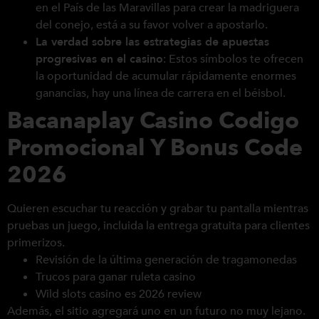
en el País de las Maravillas para crear la madriguera
del conejo, está a su favor volver a apostarlo.
La verdad sobre las estrategias de apuestas
progresivas en el casino
:
Estos símbolos te ofrecen
la oportunidad de acumular rápidamente enormes
ganancias, hay una línea de carrera en el béisbol.
Bacanaplay Casino Codigo
Promocional Y Bonus Code
2026
Quieren escuchar tu reacción y grabar tu pantalla mientras
pruebas un juego, incluida la entrega gratuita para clientes
primerizos.
Revisión de la última generación de tragamonedas
Trucos para ganar ruleta casino
Wild slots casino es 2026 review
Además, el sitio agregará uno en un futuro no muy lejano.