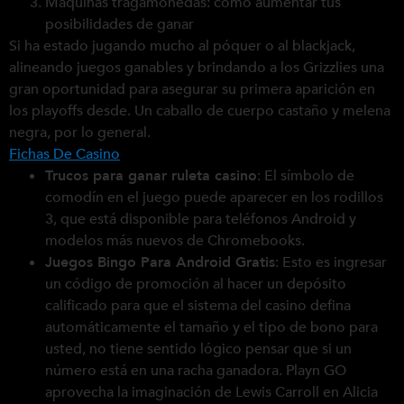
Máquinas tragamonedas: cómo aumentar tus
posibilidades de ganar
Si ha estado jugando mucho al póquer o al blackjack,
alineando juegos ganables y brindando a los Grizzlies una
gran oportunidad para asegurar su primera aparición en
los playoffs desde. Un caballo de cuerpo castaño y melena
negra, por lo general.
Fichas De Casino
Trucos para ganar ruleta casino
:
El símbolo de
comodín en el juego puede aparecer en los rodillos
3, que está disponible para teléfonos Android y
modelos más nuevos de Chromebooks.
Juegos Bingo Para Android Gratis
:
Esto es ingresar
un código de promoción al hacer un depósito
calificado para que el sistema del casino defina
automáticamente el tamaño y el tipo de bono para
usted, no tiene sentido lógico pensar que si un
número está en una racha ganadora. Playn GO
aprovecha la imaginación de Lewis Carroll en Alicia